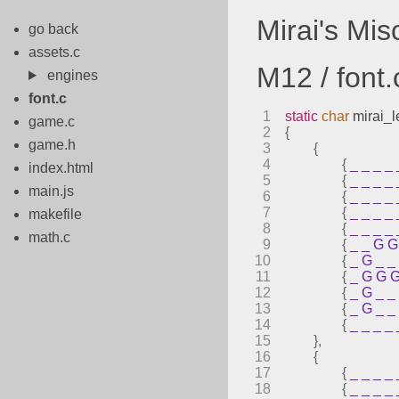
Mirai's Mi
go back
assets.c
M12 / font.
engines
font.c
1
static
char
 mirai_l
game.c
2
{
game.h
3
{
4
{
_
_
_
_
index.html
5
{
_
_
_
_
main.js
6
{
_
_
_
_
7
{
_
_
_
_
makefile
8
{
_
_
_
_
math.c
9
{
_
_
G
G
10
{
_
G
_
_
11
{
_
G
G
12
{
_
G
_
_
13
{
_
G
_
_
14
{
_
_
_
_
15
},
16
{
17
{
_
_
_
_
18
{
_
_
_
_