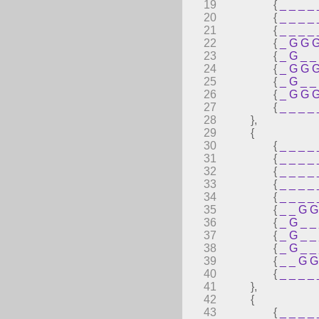
19
{
_
_
_
_
20
{
_
_
_
_
21
{
_
_
_
_
22
{
_
G
G
23
{
_
G
_
_
24
{
_
G
G
25
{
_
G
_
_
26
{
_
G
G
27
{
_
_
_
_
28
},
29
{
30
{
_
_
_
_
31
{
_
_
_
_
32
{
_
_
_
_
33
{
_
_
_
_
34
{
_
_
_
_
35
{
_
_
G
G
36
{
_
G
_
_
37
{
_
G
_
_
38
{
_
G
_
_
39
{
_
_
G
G
40
{
_
_
_
_
41
},
42
{
43
{
_
_
_
_