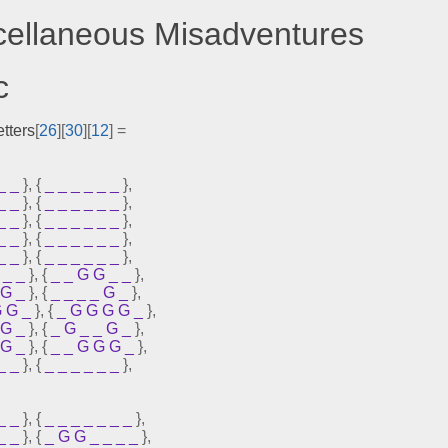
scellaneous Misadventures
c
etters
[
26
][
30
][
12
]
=
_
_
},
{
_
_
_
_
_
_
},
_
_
},
{
_
_
_
_
_
_
},
_
_
},
{
_
_
_
_
_
_
},
_
_
},
{
_
_
_
_
_
_
},
_
_
},
{
_
_
_
_
_
_
},
_
_
},
{
_
_
G
G
_
_
},
G
_
},
{
_
_
_
_
G
_
},
G
G
_
},
{
_
G
G
G
G
_
},
G
_
},
{
_
G
_
_
G
_
},
G
_
},
{
_
_
G
G
G
_
},
_
_
},
{
_
_
_
_
_
_
},
_
_
},
{
_
_
_
_
_
_
_
},
_
_
},
{
_
G
G
_
_
_
_
},