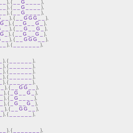
_
_
},
{
_
_
G
_
_
_
_
},
_
_
},
{
_
_
G
_
_
_
_
},
_
_
},
{
_
_
G
_
_
_
_
},
G
_
_
},
{
_
_
G
G
G
_
_
},
G
_
},
{
_
_
G
_
_
G
_
},
G
_
_
},
{
_
_
G
_
_
G
_
},
G
_
},
{
_
_
G
_
_
G
_
},
G
_
_
},
{
_
_
G
G
G
_
_
},
_
_
},
{
_
_
_
_
_
_
_
},
_
},
{
_
_
_
_
_
_
},
_
},
{
_
_
_
_
_
_
},
_
},
{
_
_
_
_
_
_
},
_
},
{
_
_
_
_
_
_
},
_
},
{
_
_
_
_
_
_
},
_
},
{
_
_
G
G
_
_
},
_
},
{
_
G
_
_
G
_
},
_
},
{
_
G
_
_
_
_
},
_
},
{
_
G
_
_
G
_
},
_
},
{
_
_
G
G
_
_
},
_
},
{
_
_
_
_
_
_
},
_
_
},
{
_
_
_
_
_
_
_
},