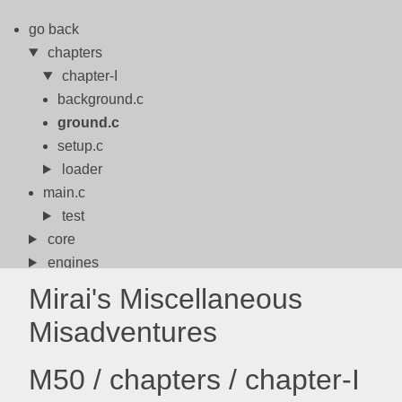
go back
chapters
chapter-I
background.c
ground.c
setup.c
loader
main.c
test
core
engines
include
Mirai's Miscellaneous
index.html
Misadventures
meson.build
meson.options
M50 / chapters / chapter-I
meta